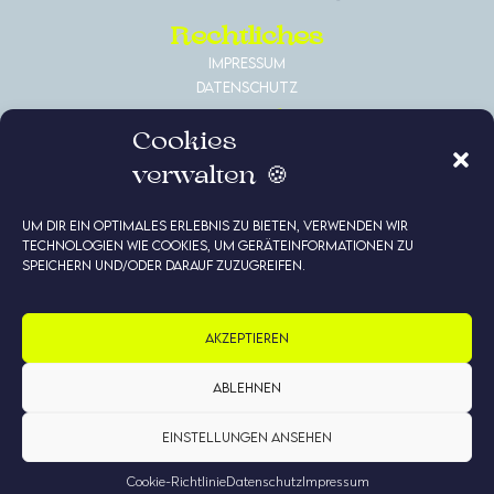
Rechtliches
Impressum
Datenschutz
Kontakt
Cookies
RUFNUMMER VERMÖGENSBERATUNG:
0451 69396770
verwalten 🍪
RUFNUMMER ELTERNGELDBERATUNG
Um dir ein optimales Erlebnis zu bieten, verwenden wir
0451 69396773
Technologien wie Cookies, um Geräteinformationen zu
speichern und/oder darauf zuzugreifen.
Partner
Deutsche Vermögensberatung
Rebekka Groß Steuerberatung
Akzeptieren
Julia Wriedt Coaching
The Female Connection
Ablehnen
Einstellungen ansehen
Mit ♡ zum Webdesign
Cookie-Richtlinie
Datenschutz
Impressum